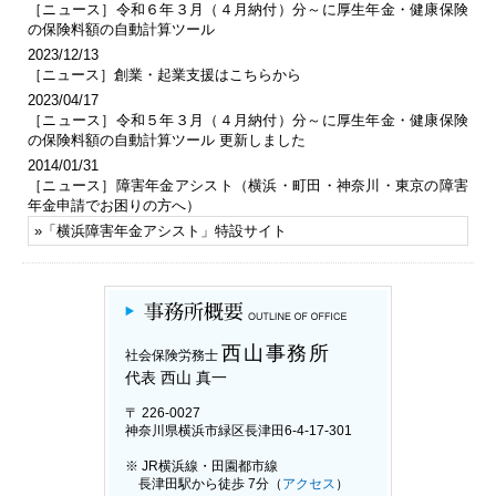
［ニュース］令和６年３月（４月納付）分～に厚生年金・健康保険
の保険料額の自動計算ツール
2023/12/13
［ニュース］創業・起業支援はこちらから
2023/04/17
［ニュース］令和５年３月（４月納付）分～に厚生年金・健康保険
の保険料額の自動計算ツール 更新しました
2014/01/31
［ニュース］障害年金アシスト（横浜・町田・神奈川・東京の障害
年金申請でお困りの方へ）
»「
横浜障害年金アシスト
」特設サイト
西山事務所
社会保険労務士
代表 西山 真一
〒 226-0027
神奈川県横浜市緑区長津田6-4-17-301
※ JR横浜線・田園都市線
長津田駅から徒歩 7分（
アクセス
）