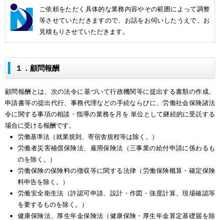
ご依頼をただく具体的な業務内容やその範囲によって調整
等させていただきますので、お話をお伺いしたうえで、お
見積もりさせていただきます。
１．顧問報酬
顧問報酬とは、次の法令に基づいて行政機関等に提出する書類の作成、
申請書等の提出代行、事務代理などの手続ならびに、労働社会保険諸法
令に関する事項の相談・指導の業務を月を 単位として継続的に受託する
場合に受ける報酬です。
労働基準法（就業規則、寄宿舎規程等は除く。）
労働者災害補償保険法、雇用保険法（三事業の給付申請に係わるも
のを除く。）
労働保険の保険料の徴収等に関する法律（労働保険概算・確定保険
料申告を除く。）
労働安全衛生法（許認可申請、設計・作図・強度計算、現場確認等
を要するものを除く。）
健康保険法、厚生年金保険法（健康保険・厚生年金算定基礎届を除