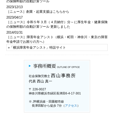
の保険料額の自動計算ツール
2023/12/13
［ニュース］創業・起業支援はこちらから
2023/04/17
［ニュース］令和５年３月（４月納付）分～に厚生年金・健康保険
の保険料額の自動計算ツール 更新しました
2014/01/31
［ニュース］障害年金アシスト（横浜・町田・神奈川・東京の障害
年金申請でお困りの方へ）
»「
横浜障害年金アシスト
」特設サイト
西山事務所
社会保険労務士
代表 西山 真一
〒 226-0027
神奈川県横浜市緑区長津田6-4-17-301
※ JR横浜線・田園都市線
長津田駅から徒歩 7分（
アクセス
）