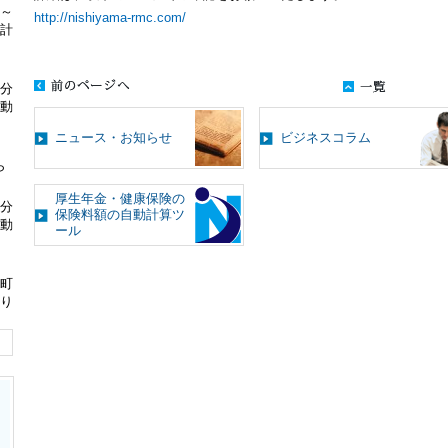
分～
http://nishiyama-rmc.com/
計
分
動
ニュース・お知らせ
ビジネスコラム
ら
厚生年金・健康保険の
分
保険料額の自動計算ツ
動
ール
町
り