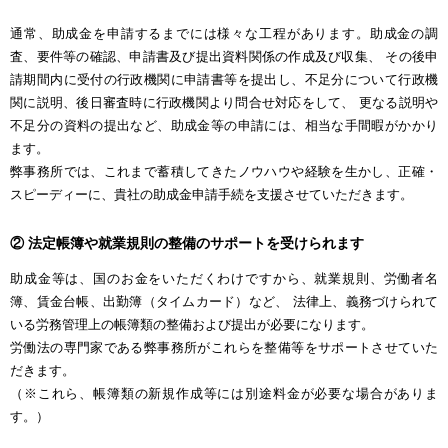
通常、助成金を申請するまでには様々な工程があります。助成金の調
査、要件等の確認、申請書及び提出資料関係の作成及び収集、 その後申
請期間内に受付の行政機関に申請書等を提出し、不足分について行政機
関に説明、後日審査時に行政機関より問合せ対応をして、 更なる説明や
不足分の資料の提出など、助成金等の申請には、相当な手間暇がかかり
ます。
弊事務所では、これまで蓄積してきたノウハウや経験を生かし、正確・
スピーディーに、貴社の助成金申請手続を支援させていただきます。
② 法定帳簿や就業規則の整備のサポートを受けられます
助成金等は、国のお金をいただくわけですから、就業規則、労働者名
簿、賃金台帳、出勤簿（タイムカード）など、 法律上、義務づけられて
いる労務管理上の帳簿類の整備および提出が必要になります。
労働法の専門家である弊事務所がこれらを整備等をサポートさせていた
だきます。
（※これら、帳簿類の新規作成等には別途料金が必要な場合がありま
す。）