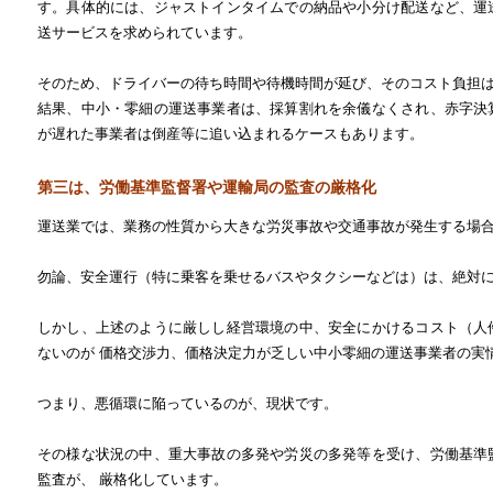
す。具体的には、ジャストインタイムでの納品や小分け配送など、運
送サービスを求められています。
そのため、ドライバーの待ち時間や待機時間が延び、そのコスト負担
結果、中小・零細の運送事業者は、採算割れを余儀なくされ、赤字決
が遅れた事業者は倒産等に追い込まれるケースもあります。
第三は、労働基準監督署や運輸局の監査の厳格化
運送業では、業務の性質から大きな労災事故や交通事故が発生する場
勿論、安全運行（特に乗客を乗せるバスやタクシーなどは）は、絶対
しかし、上述のように厳しし経営環境の中、安全にかけるコスト（人
ないのが 価格交渉力、価格決定力が乏しい中小零細の運送事業者の実
つまり、悪循環に陥っているのが、現状です。
その様な状況の中、重大事故の多発や労災の多発等を受け、労働基準
監査が、 厳格化しています。