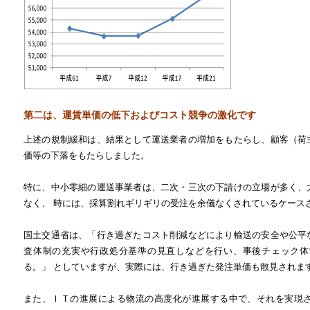
第二は、運賃単価の低下およびコスト競争の激化です
上述の規制緩和は、結果として運送業者の増加をもたらし、顧客（荷
価等の下落をもたらしました。
特に、中小零細の運送事業者は、二次・三次の下請けの立場が多く、
なく、 時には、採算割れギリギリの受注を余儀なくされているケース
国土交通省は、「行き過ぎたコスト削減などにより輸送の安全や公平
査体制の充実や行政処分基準の見直しなどを行い、事後チェック体
る。」 としていますが、実際には、行き過ぎた発注単価も散見されま
また、ＩＴの進展による物流の高度化が進展する中で、それを実現