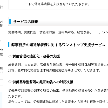
分～
ートで運送業者様を支援させていただきます。
計
分
サービスの詳細
動
労働時間、労働問題、労基署対策、運輸局対応、経営改善、……。ワ
ら
弊事務所の運送業者様に対するワンストップ支援サービス
分
動
◇ 労務管理の適正化・改善の支援
就業規則、３６協定、労働条件通知書、安全衛生管理体制等運送業に
町
計算、基本的な労務管理体制の構築支援等をさせていただきます。
り
◇ 労働基準監督署の是正勧告への対応支援
労働基準監督署の調査や監督の結果、是正勧告や指導を受けた運送業
だきます。
場合によっては、労働関連法に精通した弁護士とも連携し解決を目指