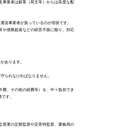
送事業者は顧客（荷主等）からは高度な配
は運送事業者が負っているのが現状です。
算や債務超過などの経営不振に陥り、対応
合があります。
に守られなければなりません。
件費、その他の経費等）を、中々負担でき
情です。
監督署の定期監督や災害時監督、運輸局の