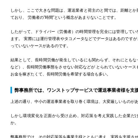
しかし、ここで大きな問題は、運送業者と荷主のと間では、距離とか
ており、 労働者の”時間”という概念があまりないことです。
したがって、ドライバー（労働者）の時間管理を完全には管理してい
ます。 実際には運行管理表やタコメータなどでデータはあるのです
っていないケースがあるのです。
結果として、長時間労働が発生しているにも関わらず、それにともな
など）、長時間労働事態をさせない対応などが とられていないケース
お金を稼ぎたくて、長時間労働を希望する場合も多い。
弊事務所では、ワンストップサービスで運送事業者様を支
上述の通り、中小の運送事業者を取り巻く環境は、大変厳しいものが
しかし環境変化を正面から受け止め、対応策を考え実践した企業だ
か。
弊事務所では、その対応策等を事業主様とともに考え、実践を支援さ