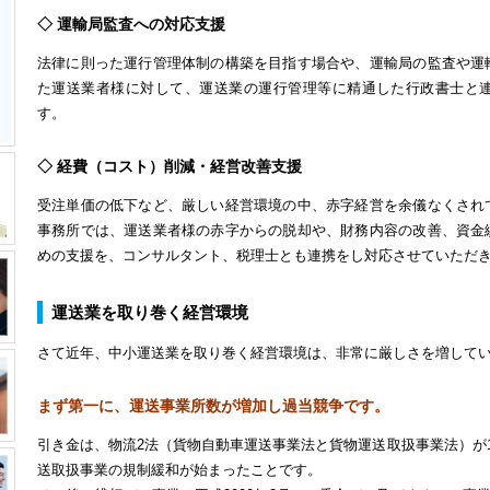
◇ 運輸局監査への対応支援
法律に則った運行管理体制の構築を目指す場合や、運輸局の監査や運
た運送業者様に対して、運送業の運行管理等に精通した行政書士と
す。
◇ 経費（コスト）削減・経営改善支援
受注単価の低下など、厳しい経営環境の中、赤字経営を余儀なくされ
事務所では、運送業者様の赤字からの脱却や、財務内容の改善、資金
めの支援を、コンサルタント、税理士とも連携をし対応させていただ
運送業を取り巻く経営環境
さて近年、中小運送業を取り巻く経営環境は、非常に厳しさを増して
まず第一に、運送事業所数が増加し過当競争です。
引き金は、物流2法（貨物自動車運送事業法と貨物運送取扱事業法）が1
送取扱事業の規制緩和が始まったことです。